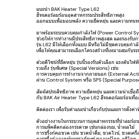
แนะนำ BAK Heater Type L62
ฮีทเตอร์ลมร้อนอุตสาหกรรมประสิทธิภาพสูง
ออกแบบเพื่อมอบพลัง ความยืดหยุ่น และความทนท
มาพร้อมระบบควบคุมกำลังไฟ (Power Control Syst
ช่วยให้การทำงานมีประสิทธิภาพสูงสุด และรองรั
รุ่น L62 มีให้เลือกทั้งแบบ มีหรือไม่มีชุดควบคุมก
เพื่อให้คุณสามารถเลือกโครงสร้างที่เหมาะสมกับร
ด้วยดีไซน์ที่ยืดหยุ่น รุ่นนี้รองรับตัวเลือก แรงด
รวมถึง รุ่นพิเศษ (Special Versions) เช่น
การควบคุมการทำงานจากภายนอก (External Acti
ผ่าน Control System หรือ SPS (Special Purpos
สัมผัสประสิทธิภาพ ความยืดหยุ่น และความน่าเชื่อถ
กับ BAK Air Heater Type L62 ฮีทเตอร์ลมร้อนที่
ติดต่อเรา เพื่อรับคำแนะนำเกี่ยวกับรุ่นและการตั้ง
ตัวอย่างงานในกระบวนการอุตสาหกรรมที่นำลมร้อนไ
การแพ็คติดกล่องกระดาษ เช่นกล่องนม, น้ำผลไม้
การชริ้งก์คอขวด เช่น ขวดน้ำดื่ม, ขวดไวน์, ขวดเคร
การชริ้งก์ฉลากหุ้มบรรจุภัณฑ์ ของอุปโภค-บริโภค