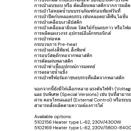
การเป่าลบขอบ หรือ ตัดเสี้ยนพลาสติกจากการผลิ
การเป่าไล่หยดน้ำบนบรรจุภัณฑ์ก่อนพิมพ์วันที่
การเป่าปิดก้นหลอดบรรจุ เช่นหลอดยาสีฟัน,โลชั่น
การเป่าเคลือบเงาลิปสติก
การเป่าเคลือมลามิเนต วัสดุไม้กับแถบกาว หรือโ
การผลิตแผงวงจร อุปกรณ์อิเล็กทรอนิกส์
การเป่าท่อหด
กระบวนการ Pre-heat
การเป่าแห้งสีพิมพ์, สิ่งพิมพ์
การอบวัสดุถักทอจากพลาสติก
การดัดแผ่นพลาสติก
การเป่าฆ่าเชื้ออุปกรณ์การแพทย์
การละลายน้ำแข็ง
การเป่าพรีฟอร์มภาชนะบรรจุที่ผลิตจากพลาสติก
นอกจากนี้ยังมีให้เลือกหลาย แรงดันไฟฟ้า (Voltage
และ รุ่นพิเศษ (Special Versions) เช่น รุ่นที่
ผ่าน คอนโทรลเลอร์ (External Control) หรือระบ
สามารถสั่งผลิตตามความต้องการได้
Available options:
5102156 Heater type L-62, 230V/4300W
5102169 Heater type L-62, 230V/5800-840