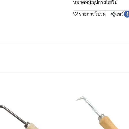
หมวดหมู่:
อุปกรณ์เสริม
รายการโปรด
แชร์