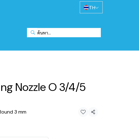
TH
ng Nozzle O 3/4/5
 Round 3 mm
แชร์