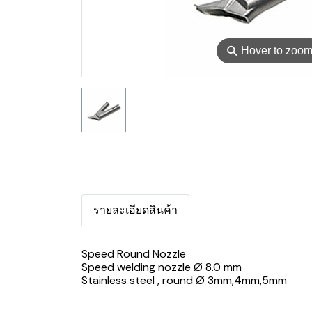
⚲
Hover to zoo
รายละเอียดสินค้า
Speed Round Nozzle
Speed welding nozzle Ø 8.0 mm
Stainless steel , round Ø 3mm,4mm,5mm