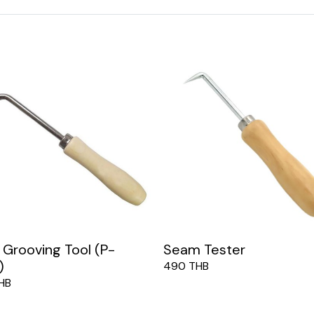
Grooving Tool (P-
Seam Tester
)
490 THB
HB